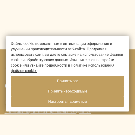
Файлы cookie помогают нам в оптимизации оформления и
улучшении производительности веб-сайта. Продолжая
использовать сайт, вы даете согласие на использование файлов
cookie и обработку своих данных. Измените свои настройки
cookie или узнайте подробности в
Политике использования
Москва,
Новоясеневский пр-т,
дом 1"Б", корпус 1
файлов cookie.
Принять все
+ 7 (495) 987-30-00
Принять необходимые
Настроить параметры
Правовая информация
Политика обработки персональных данных
res@princeparkhotel.ru