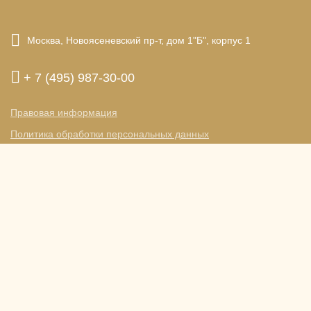
Москва,
Новоясеневский пр-т,
дом 1"Б", корпус 1
+ 7 (495) 987-30-00
Правовая информация
Политика обработки персональных данных
res@princeparkhotel.ru
Визовая
поддержка
© 2026.
Гостиница «Принц Парк Отель», Москва
Официальный сайт