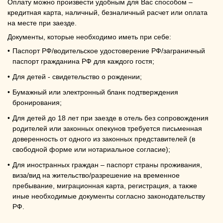
Отзывы
Оплату можно произвести удобным для Вас способом –
кредитная карта, наличный, безналичный расчет или оплата
Акции
на месте при заезде.
Документы, которые необходимо иметь при себе:
Номера и цены
Паспорт РФ/водительское удостоверение РФ/заграничный
паспорт гражданина РФ для каждого гостя;
Бронирование
Для детей - свидетельство о рождении;
Программа лояльности
Бумажный или электронный бланк подтверждения
бронирования;
Рестораны
Для детей до 18 лет при заезде в отель без сопровождения
Ресторан «Империя»
родителей или законных опекунов требуется письменная
доверенность от одного из законных представителей (в
Караоке-клуб «Муле»
свободной форме или нотариальное согласие);
Для иностранных граждан – паспорт страны проживания,
Лобби-бар «Роял»
виза/вид на жительство/разрешение на временное
пребывание, миграционная карта, регистрация, а также
Меню
иные необходимые документы согласно законодательству
РФ.
Свадьбы